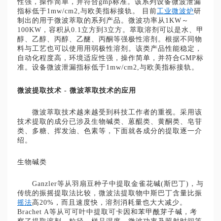
性强，操作简单，并符合gmp标准。该系列设备微波泄漏
指标低于1mw/cm2,与欧美指标接轨。 目前
工业微波炉
研
制出的用于微波萃取的系列产品。微波功率从1KW～
100KW，容积从0.1立方到3立方。萃取溶剂可以是水、甲
醇、乙醇、丙醇、乙醚、丙酮等强极性溶剂。根据不同物
料与工艺也可以使用用弱极性溶剂。该类产品性能稳定，
自动化程度高，环境适应性强，操作简单，并符合GMP标
准。设备微波泄漏指标低于1mw/cm2,与欧美指标接轨。
微波提取技术 - 微波萃取技术的应用
微波萃取技术越来越受到科技工作者的重视。采用该
技术提取的成分已涉及生物碱类、蒽醌类、黄酮类、皂苷
类、多糖、挥发油、色素等，下面就各成分的提取逐一介
绍。
生物碱类‍
Ganzler等从羽扇豆种子中提取金雀花碱(斯巴丁)，与
传统的振摇提取法比较，微波法提取物中斯巴丁含量比振
摇法
高20%，而且速度快，溶剂消耗量也大大减少。
Brachet A等从可可叶中提取可卡因和苯甲酰芽子碱，考