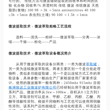
可行的。 传统方法与微波辅助提取的回收率和时间的比
较 化合物 回收率/% 所需时间 传统 微波 传统微波 天然
脂肪(食物) 100 98 ＞3h ＜5min antinutritives 40 100
≥3h ＜5min 杀虫剂(土壤) 90 100 ＜1.5h ＜1min
微波提取技术 - 微波萃取粗略工艺流程
选料——清洗——粉碎——微波萃取——分离——浓
缩——干燥——粉化——产品
微波提取技术 - 微波萃取设备概况简介
从用于微波萃取的设备分两类：一类为微波
萃取罐
，
另一类为连续微波萃取线。两者主要区别一个是分批处理
物料，类似多功能提取罐，另一个是以连续方式工作的萃
取设备，具体参数一般由生产厂家根据使用厂家要求设
计。使用的微波频率一般有两种：2450mhz 915mhz 目前
株洲致远工业微波炉有限公司
已经研制出用于微波萃取的
系列产品。微波功率从1kw～100kw，容积从0.1立方到3
立方。萃取溶剂可以是水、甲醇、乙醇、丙醇、乙醚、丙
酮等强极性溶剂。根据不同物料与工艺也可以使用用弱极
性溶剂。该系列产品性能稳定，自动化程度高，环境适应