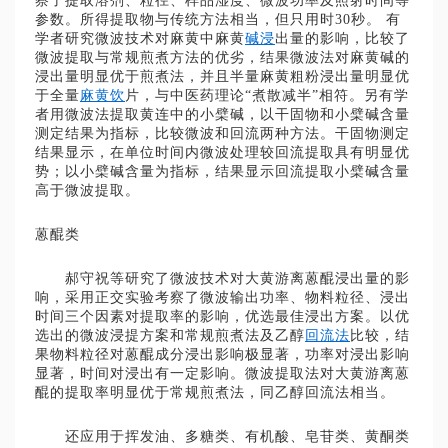
察了提取溶剂、粒径、样品湿度、微波功率及照射时间等
参数。所得提取物与传统方法相当，但只用时30秒。 有
学者研究微波技术对麻黄中麻黄
碱浸
出量的影响，比较了
微波提取与常规煎煮方法的优劣，结果微波法对麻黄碱的
浸出量明显优于煎煮法，并且半量麻黄粗粉浸出量明显优
于全量
麻黄饮
片，与中医药理论“煮散减半”相符。另有学
者用微波法提取黄连中的小檗碱，以干固物和小檗碱含量
测定结果为指标，比较微波和回流两种方法。干固物测定
结果显示，在单位时间内微波处理较回流提取具有明显优
势；以小檗碱含量为指标，结果显示回流提取小檗碱含量
高于微波提取。
蒽醌类‍
郝守祝等研究了微波技术对大黄游离蒽醌浸出量的影
响，采用正交实验考察了微波输出功率、物料粒径、浸出
时间三个因素对提取率的影响，优选最佳浸出方案。以优
选出的微波浸提方案和常规煎煮法及乙醇
回流法
比较，结
果物料粒径对蒽醌成分浸出影响极显著，功率对浸出影响
显著，时间对浸出有一定影响。微波提取法对大黄游离蒽
醌的提取率明显优于常规煎煮法，同乙醇回流法相当。
还应用于挥发油、多糖类、有机酸、皂苷类、黄酮类