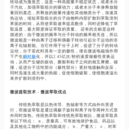
转动成为激发态，这是一种高能量不稳定状态，或者水分
子汽化，加强萃取组分的驱动力；或者水分子本身释放能
量回到基态，所释放的能量传递给其他物质分子，加速其
热运动，缩短萃取组分的分子由物料内部扩散到萃取溶剂
界面的时间，从而使萃取速率提高数倍，同时还降低了萃
取温度，最大限度保证萃取的质量。 还有的文献是这样
描述的：由于微波的频率与分子转动的频率相关连，所以
微波能是一种由离子迁移和偶极子转动引起分子运动的非
离子化辐射能。当它作用于分子上时，促进了分子的转动
运动，分子若此时具有一定的极性，便在微波电磁场作用
下产生
瞬时极
化，并以2.45亿次/秒的速度做极性变换运
动，从而产生键的振动、撕裂和粒子之间的相互摩擦、碰
撞，促进分子活性部分（极性部分）更好地接触和反应，
同时迅速生成大量的热能，促使细胞破裂，使细胞液溢出
来并扩散到溶剂中。
微波提取技术 - 微波萃取优点
传统热萃取是以热传导、热辐射等方式由外向里进
行，而微波萃取是通过偶极子旋转和离子传导两种方式里
外同时加热。传统热萃取和传统热萃取相比，微波萃取具
有以下特点： ａ、质量高，可有效地保护食品、药品以
及其他化工物料中的功能成分； ｂ、产量大； ｃ、对萃