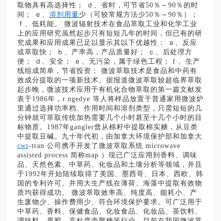
取物具有高选择性； ｄ、省时，可节省50％～90％的时
间； ｅ、
溶剂用量
少（可较常规方法少50％～90％）；
ｆ、低耗能。 微波辐射技术在食品萃取工业和化学工业
上的应用研究虽然起步只有短短几年的时间，但已有的研
究成果和应用成果已足以显示其以下优越性： ａ、反应
或萃取快； ｂ、产率高，产品质量好； ｃ、后处理方
便； ｄ、安全； ｅ、无污染，属于绿色工程； f 、生产
线组成简单，节省投资； 微波萃取技术是食品和中药有
效成分提取的一项新技术。据报道微波萃取较超临界萃取
起步晚，微波技术应用于有机化合物萃取的第一篇文献发
表于1986年，r.ngedye 等人将样品放置于普通家用微波炉
里通过选择功率档、作用时间和溶剂类型，只需短短的几
分钟就可萃取传统加热需要几个小时甚至十几个小时的目
标物质。1987年gangler曾从棉籽中提取棉实糖，从豆类
中提取豆碱。九十年代初，由加拿大环境保护部和加拿大
cwt
-tran 公司携手开发了微波萃取系统 microwave
assisted process 简称map ）现已广泛应用到香料、调味
品、天然色素、中草药、化妆品和土壤分析等领域，并且
于1992年开始陆续取得了美国、墨西哥、日本、西欧、韩
国的专利许可。并用大生产线在薄荷、海藻中提取有效物
质均获得成功。 微波萃取效率高、纯度高、能耗小、产
生废物少、操作费用少、符合环境保护要求。可广泛用于
中草药、香料、保健食品、化妆食品、化妆品、茶饮料、
调味料、果胶、高粘度壳聚糖等行业，目前在我国微波萃