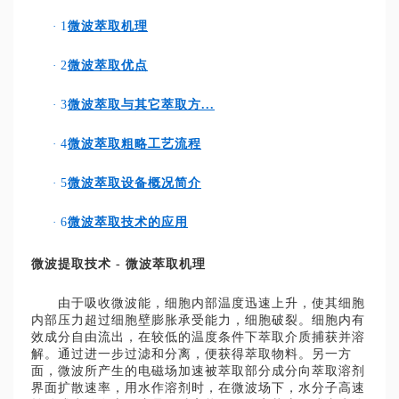
·
1
微波萃取机理
·
2
微波萃取优点
·
3
微波萃取与其它萃取方...
·
4
微波萃取粗略工艺流程
·
5
微波萃取设备概况简介
·
6
微波萃取技术的应用
微波提取技术 - 微波萃取机理
由于吸收微波能，细胞内部温度迅速上升，使其细胞
内部压力超过细胞壁膨胀承受能力，细胞破裂。细胞内有
效成分自由流出，在较低的温度条件下萃取介质捕获并溶
解。通过进一步过滤和分离，便获得萃取物料。另一方
面，微波所产生的电磁场加速被萃取部分成分向萃取溶剂
界面扩散速率，用水作溶剂时，在微波场下，水分子高速