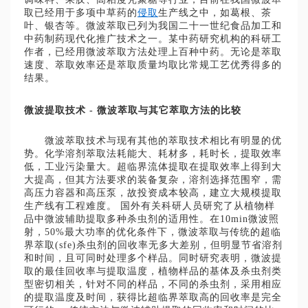
取已经用于多项中草药的
侵取
生产线之中，如葛根、茶
叶、银杏等。微波萃取已列为我国二十一世纪食品加工和
中药制药现代化推广技术之一。某中药研究机构的科研工
作者，已经用微波萃取方法处理上百种中药。无论是萃取
速度、萃取效率还是萃取质量均取比常规工艺优秀得多的
结果。
微波提取技术 - 微波萃取与其它萃取方法的比较
微波萃取技术与现有其他的萃取技术相比有明显的优
势。化学溶剂萃取法耗能大、耗材多，耗时长，提取效率
低，工业污染量大。超临界流体提取在提取效率上得到大
大提高，但其方法要求的装备复杂，溶剂选择范围窄，需
高压力容器和高压泵，故投资成本较高，建立大规模提取
生产线有工程难度。 国外有关科研人员研究了从植物样
品中微波辅助提取多种杀虫剂的适用性。在10min微波照
射，50%最大功率的优化条件下，微波萃取与传统的超临
界萃取(sfe)杀虫剂的回收率无多大差别，但明显节省溶剂
和时间，且可同时处理多个样品。同时研究表明，微波提
取的最佳回收率与提取温度，植物样品的基体及杀虫剂类
型密切相关，针对不同的样品，不同的杀虫剂，采用相应
的提取温度及时间，获得比超临界萃取高的回收率是完全