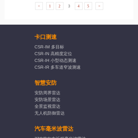
<
1
2
3
4
5
>
卡口测速
CSR-IM 多目标
CSR-IN 高精度定位
CSR-IH 小型动态测速
CSR-IR 多车道窄波测速
智慧安防
安防周界雷达
安防场景雷达
全景监视雷达
无人机防御雷达
汽车毫米波雷达