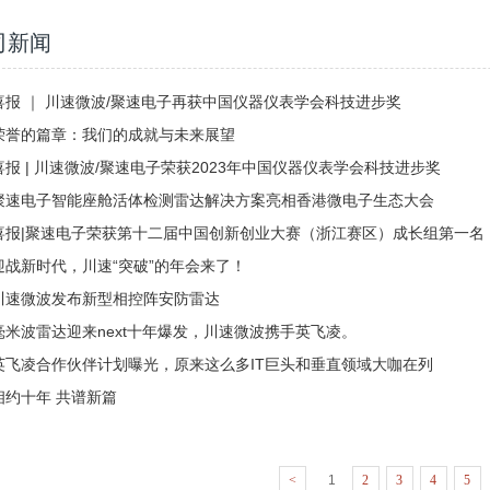
司新闻
喜报 ｜ 川速微波/聚速电子再获中国仪器仪表学会科技进步奖
荣誉的篇章：我们的成就与未来展望
喜报 | 川速微波/聚速电子荣获2023年中国仪器仪表学会科技进步奖
聚速电子智能座舱活体检测雷达解决方案亮相香港微电子生态大会
喜报|聚速电子荣获第十二届中国创新创业大赛（浙江赛区）成长组第一名
迎战新时代，川速“突破”的年会来了！
川速微波发布新型相控阵安防雷达
毫米波雷达迎来next十年爆发，川速微波携手英飞凌。
英飞凌合作伙伴计划曝光，原来这么多IT巨头和垂直领域大咖在列
相约十年 共谱新篇
<
1
2
3
4
5