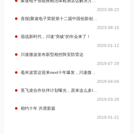
聚速电子智能座舱活体检测雷达解决方案亮相香港微电子生态大会
2023-08-23
喜报|聚速电子荣获第十二届中国创新创业大赛（浙江赛区）成长组第一名
2023-08-10
迎战新时代，川速“突破”的年会来了！
2020-01-12
川速微波发布新型相控阵安防雷达
2019-07-29
毫米波雷达迎来next十年爆发，川速微波携手英飞凌。
2019-04-04
英飞凌合作伙伴计划曝光，原来这么多IT巨头和垂直领域大咖在列
2019-03-29
相约十年 共谱新篇
2019-01-21