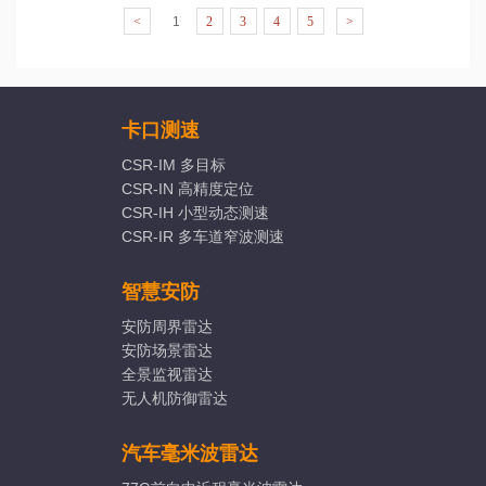
<
1
2
3
4
5
>
卡口测速
CSR-IM 多目标
CSR-IN 高精度定位
CSR-IH 小型动态测速
CSR-IR 多车道窄波测速
智慧安防
安防周界雷达
安防场景雷达
全景监视雷达
无人机防御雷达
汽车毫米波雷达